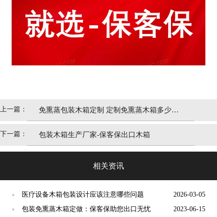
上一篇：
免熏蒸包装木箱定制 定制免熏蒸木箱多少钱?
-包的好成本少，就选保客保
下一篇：
包装木箱生产厂家-保客保出口木箱
相关资讯
医疗设备木箱包装设计应该注意哪些问题
2026-03-05
●
包装免熏蒸木箱定做：保客保助您出口无忧
2023-06-15
●